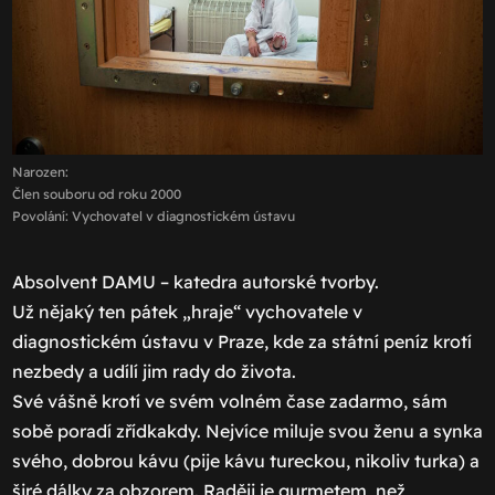
Narozen:
Člen souboru od roku 2000
Povolání: Vychovatel v diagnostickém ústavu
Absolvent DAMU – katedra autorské tvorby.
Už nějaký ten pátek „hraje“ vychovatele v
diagnostickém ústavu v Praze, kde za státní peníz krotí
nezbedy a udílí jim rady do života.
Své vášně krotí ve svém volném čase zadarmo, sám
sobě poradí zřídkakdy. Nejvíce miluje svou ženu a synka
svého, dobrou kávu (pije kávu tureckou, nikoliv turka) a
širé dálky za obzorem. Raději je gurmetem, než