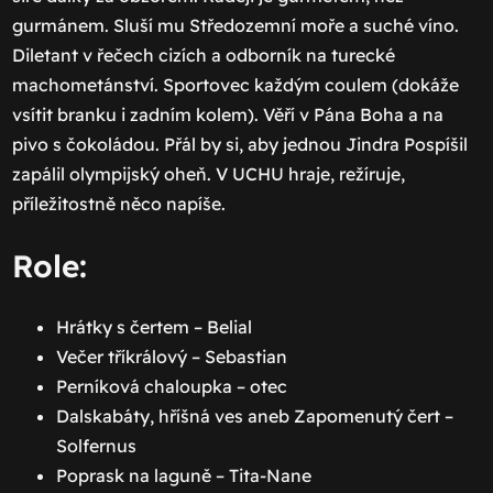
gurmánem. Sluší mu Středozemní moře a suché víno.
Diletant v řečech cizích a odborník na turecké
machometánství. Sportovec každým coulem (dokáže
vsítit branku i zadním kolem). Věří v Pána Boha a na
pivo s čokoládou. Přál by si, aby jednou Jindra Pospíšil
zapálil olympijský oheň. V UCHU hraje, režíruje,
příležitostně něco napíše.
Role:
Hrátky s čertem – Belial
Večer tříkrálový – Sebastian
Perníková chaloupka – otec
Dalskabáty, hříšná ves aneb Zapomenutý čert –
Solfernus
Poprask na laguně – Tita-Nane