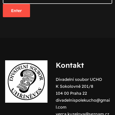
Kontakt
Divadelní soubor UCHO
K Sokolovně 201/8
104 00 Praha 22
divadelnispolekucho@gmai
l.com
verca.kuzelova@seznam.cz