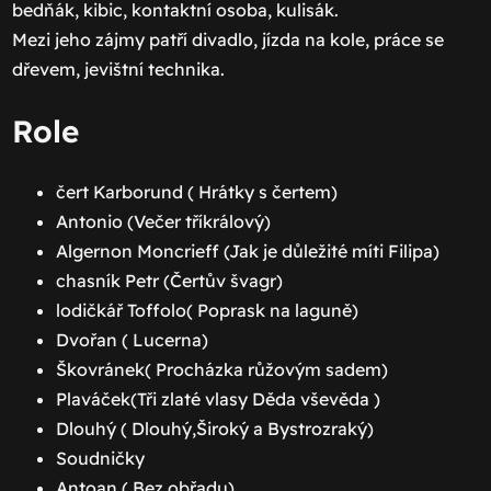
bedňák, kibic, kontaktní osoba, kulisák.
Mezi jeho zájmy patří divadlo, jízda na kole, práce se
dřevem, jevištní technika.
Role
čert Karborund ( Hrátky s čertem)
Antonio (Večer tříkrálový)
Algernon Moncrieff (Jak je důležité míti Filipa)
chasník Petr (Čertův švagr)
lodičkář Toffolo( Poprask na laguně)
Dvořan ( Lucerna)
Škovránek( Procházka růžovým sadem)
Plaváček(Tři zlaté vlasy Děda vševěda )
Dlouhý ( Dlouhý,Široký a Bystrozraký)
Soudničky
Antoan ( Bez obřadu)