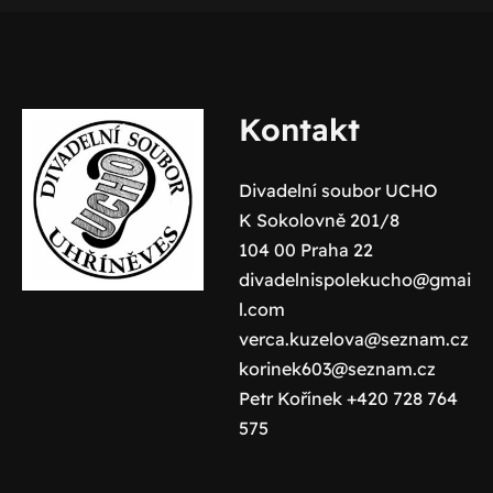
Kontakt
Divadelní soubor UCHO
K Sokolovně 201/8
104 00 Praha 22
divadelnispolekucho@gmai
l.com
verca.kuzelova@seznam.cz
korinek603@seznam.cz
Petr Kořínek +420 728 764
575