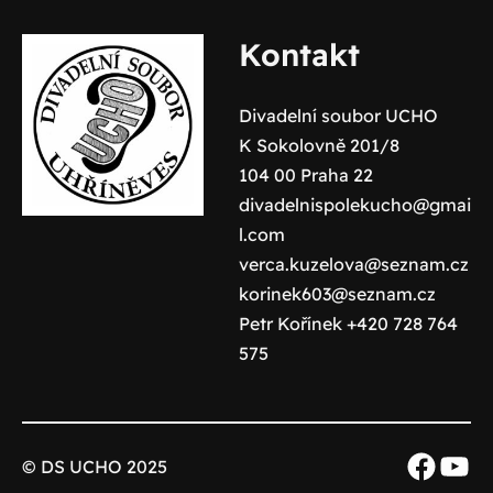
Kontakt
Divadelní soubor UCHO
K Sokolovně 201/8
104 00 Praha 22
divadelnispolekucho@gmai
l.com
verca.kuzelova@seznam.cz
korinek603@seznam.cz
Petr Kořínek +420 728 764
575
Faceb
You
© DS UCHO 2025